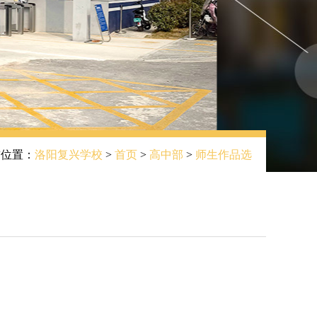
位置：
洛阳复兴学校
>
首页
>
高中部
>
师生作品选